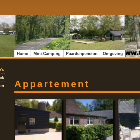
Home
Mini-Camping
Paardenpension
Omgeving
o's
ek
Appartement
en