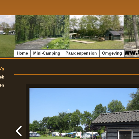
Home
Mini-Camping
Paardenpension
Omgeving
o's
ek
en